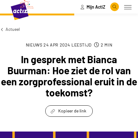
Mijn ActiZ
Naar hoofdinhoud
Naar menu
Zoeken
Open
Naar de homepage
Actueel
NIEUWS
24 APR 2024
LEESTIJD
2
MIN
In gesprek met Bianca
Buurman: Hoe ziet de rol van
een zorgprofessional eruit in de
toekomst?
Kopieer de link
link om te delen