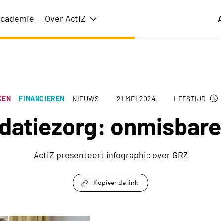
cademie
Over ActiZ
issie
Toon submenu voor Over ActiZ
KEN
FINANCIEREN
NIEUWS
21 MEI 2024
LEESTIJD
idatiezorg: onmisbare
ActiZ presenteert infographic over GRZ
Kopieer de link
link om te delen