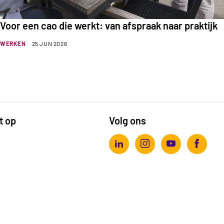
Voor een cao die werkt: van afspraak naar praktijk
WERKEN
25 JUN 2026
t op
Volg ons
Actiz linkedin
Actiz instagram
Actiz youtube
Actiz fa