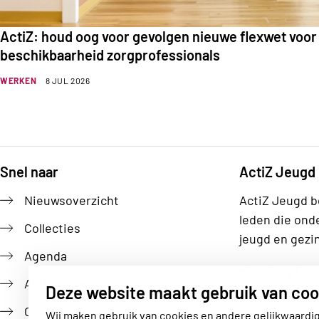
ActiZ: houd oog voor gevolgen nieuwe flexwet voor
beschikbaarheid zorgprofessionals
WERKEN
8 JUL 2026
Snel naar
ActiZ Jeugd
Footer
Nieuwsoverzicht
ActiZ Jeugd b
leden die ond
Collecties
jeugd en gezi
Agenda
Jeugd en 
ActiZ Newsroom
Deze website maakt gebruik van coo
Over ActiZ
Wij maken gebruik van cookies en andere gelijkwaardi