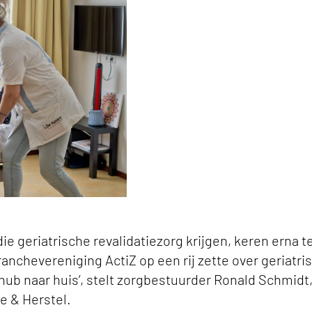
 in de zorg keyvisual
e geriatrische revalidatiezorg krijgen, keren erna t
e branchevereniging ActiZ op een rij zette over geriatri
 hub naar huis’, stelt zorgbestuurder Ronald Schmidt,
e & Herstel.