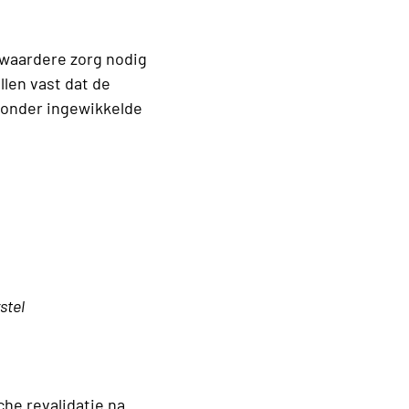
zwaardere zorg nodig
len vast dat de
onder ingewikkelde
stel
che revalidatie na