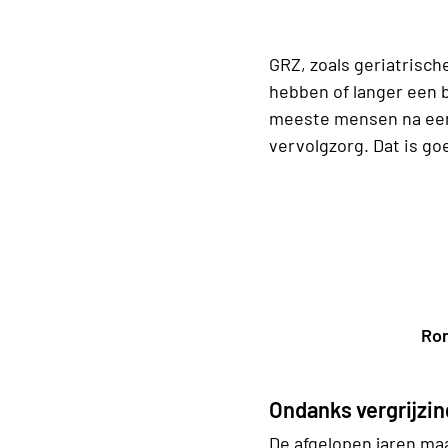
GRZ, zoals geriatrisc
hebben of langer een 
meeste mensen na een
vervolgzorg. Dat is go
Ron
Ondanks vergrijzin
De afgelopen jaren maa