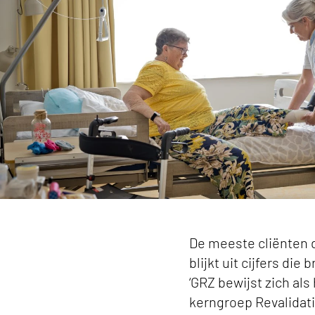
Geriatrische revalidatiezorg: onmisbare schakel
De meeste cliënten di
blijkt uit cijfers di
‘GRZ bewijst zich als
kerngroep Revalidati