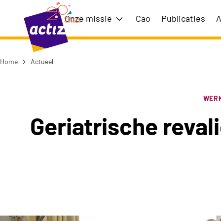
Naar hoofdinhoud
Naar menu
Onze missie
Cao
Publicaties
A
Toon submenu voor Onze m
Home
Actueel
Naar de homepage
WER
Geriatrische reval