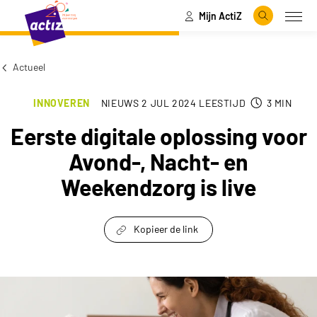
Mijn ActiZ
Naar hoofdinhoud
Naar menu
Zoeken
Open
Naar de homepage
Actueel
INNOVEREN
NIEUWS
2 JUL 2024
LEESTIJD
3
MIN
Eerste digitale oplossing voor
Avond-, Nacht- en
Weekendzorg is live
Kopieer de link
link om te delen
Eerste digitale oplossing voor Avond-, Nacht- 