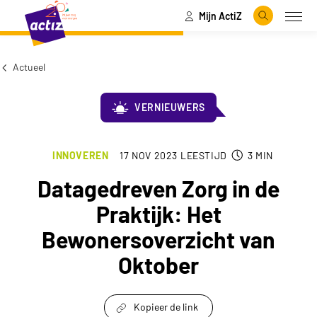
Mijn ActiZ
Naar hoofdinhoud
Naar menu
Zoeken
Open
Naar de homepage
Actueel
VERNIEUWERS
INNOVEREN
17 NOV 2023
LEESTIJD
3
MIN
Datagedreven Zorg in de
Praktijk: Het
Bewonersoverzicht van
Oktober
Kopieer de link