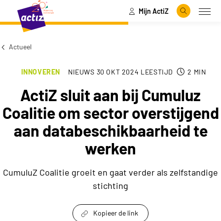
Mijn ActiZ
Naar hoofdinhoud
Naar menu
Zoeken
Open
Naar de homepage
Actueel
INNOVEREN
NIEUWS
30 OKT 2024
LEESTIJD
2
MIN
ActiZ sluit aan bij Cumuluz
Coalitie om sector overstijgend
aan databeschikbaarheid te
werken
CumuluZ Coalitie groeit en gaat verder als zelfstandige
stichting
Kopieer de link