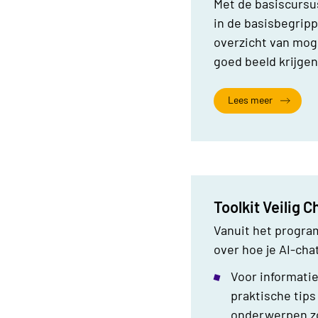
Met de basiscursu
in de basisbegripp
overzicht van moge
goed beeld krijgen
Lees meer
Toolkit Veilig 
Vanuit het program
over hoe je AI-cha
Voor informatie
praktische tips
onderwerpen zoa