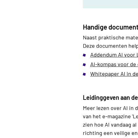
Handige documen
Naast praktische mater
Deze documenten helpe
Addendum AI voor L
AI-kompas voor de o
Whitepaper AI in de
Leidinggeven aan de 
Meer lezen over AI in d
van het e-magazine 'Le
zien hoe AI vandaag a
richting een veilige e