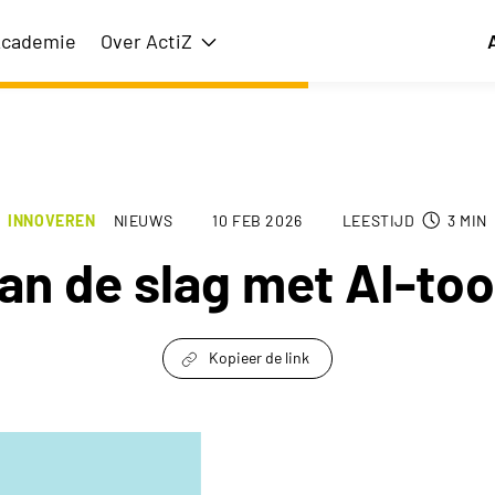
cademie
Over ActiZ
issie
Toon submenu voor Over ActiZ
INNOVEREN
NIEUWS
10 FEB 2026
LEESTIJD
3
MIN
an de slag met AI-too
Kopieer de link
link om te delen