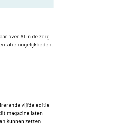
ar over AI in de zorg.
mentatiemogelijkheden.
irerende vijfde editie
 dit magazine laten
men kunnen zetten