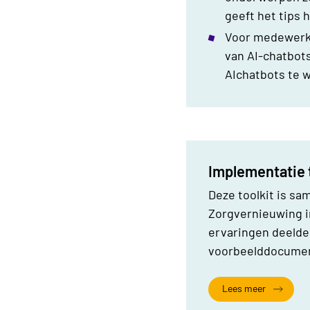
geeft het tips
Voor medewerk
van AI-chatbots
AIchatbots te 
Implementatie 
Deze toolkit is sa
Zorgvernieuwing i
ervaringen deelde
voorbeelddocument
Lees meer