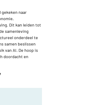
l gekeken naar
tonomie,
ing. Dit kan leiden tot
 de samenleving
uctureel onderdeel te
ms samen beslissen
k van AI. De hoop is
sch doordacht en
e