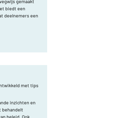
 wegwijs gemaakt
et biedt een
dat deelnemers een
.
ontwikkeld met tips
nde inzichten en
et behandelt
an beleid. Ook