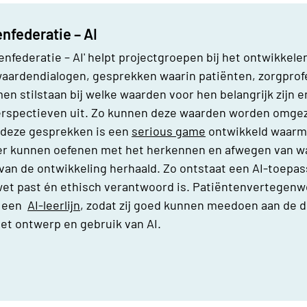
enfederatie – AI
tenfederatie – AI' helpt projectgroepen bij het ontwikkel
waardendialogen, gesprekken waarin patiënten, zorgprof
n stilstaan bij welke waarden voor hen belangrijk zijn 
perspectieven uit. Zo kunnen deze waarden worden omgez
 deze gesprekken is een
serious game
ontwikkeld waarm
er kunnen oefenen met het herkennen en afwegen van wa
 van de ontwikkeling herhaald. Zo ontstaat een AI-toepa
wet past én ethisch verantwoord is. Patiëntenvertegenw
a een
AI-leerlijn
, zodat zij goed kunnen meedoen aan de d
t ontwerp en gebruik van AI.