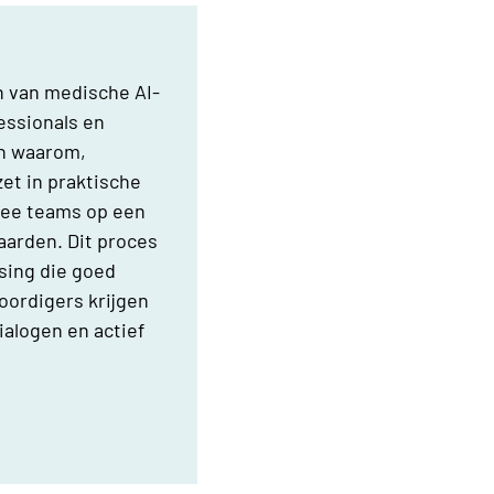
en van medische AI-
essionals en
en waarom,
et in praktische
ee teams op een
arden. Dit proces
ssing die goed
oordigers krijgen
ialogen en actief