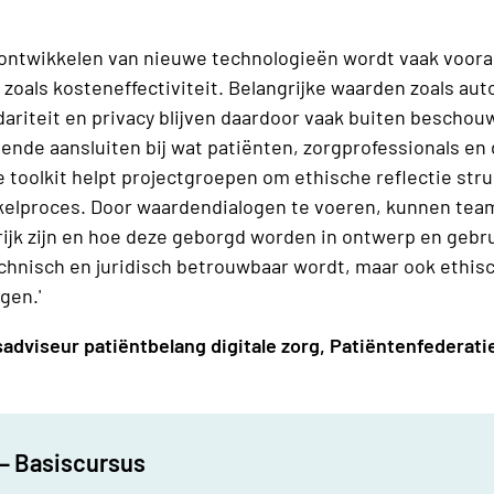
n ontwikkelen van nieuwe technologieën wordt vaak voora
zoals kosteneffectiviteit. Belangrijke waarden zoals au
dariteit en privacy blijven daardoor vaak buiten beschouw
oende aansluiten bij wat patiënten, zorgprofessionals en
e toolkit helpt projectgroepen om ethische reflectie str
kelproces. Door waardendialogen te voeren, kunnen tea
jk zijn en hoe deze geborgd worden in ontwerp en gebrui
technisch en juridisch betrouwbaar wordt, maar ook ethi
gen.'
idsadviseur patiëntbelang digitale zorg, Patiëntenfederati
 – Basiscursus