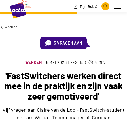
Mijn ActiZ
Naar hoofdinhoud
Naar menu
Zoeken
Open
Naar de homepage
Actueel
5 VRAGEN AAN
WERKEN
5 MEI 2026
LEESTIJD
4
MIN
'FastSwitchers werken direct
mee in de praktijk en zijn vaak
zeer gemotiveerd'
Vijf vragen aan Claire van de Loo - FastSwitch-student
en Lars Walda - Teammanager bij Cordaan