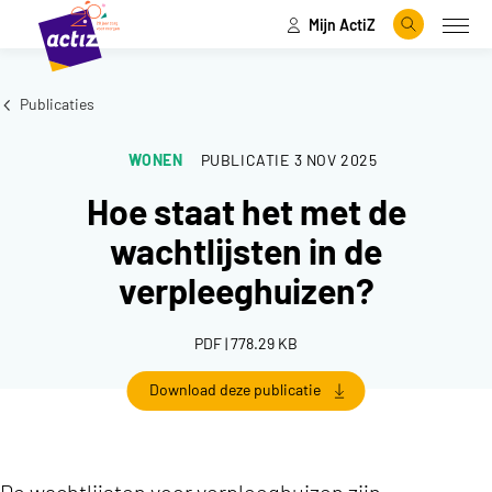
Mijn ActiZ
Naar hoofdinhoud
Naar menu
Zoeken
Open
Naar de homepage
Publicaties
WONEN
PUBLICATIE
3 NOV 2025
Hoe staat het met de
wachtlijsten in de
verpleeghuizen?
PDF | 778.29 KB
Download deze publicatie