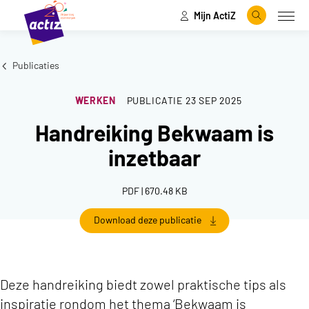
Mijn ActiZ
Naar hoofdinhoud
Naar menu
Zoeken
Open
Naar de homepage
Publicaties
WERKEN
PUBLICATIE
23 SEP 2025
Handreiking Bekwaam is
inzetbaar
PDF | 670.48 KB
Download deze publicatie
Deze handreiking biedt zowel praktische tips als
inspiratie rondom het thema ‘Bekwaam is