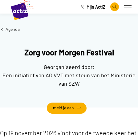
Mijn ActiZ
Naar hoofdinhoud
Naar menu
Zoeken
Open
Naar de homepage
Agenda
Zorg voor Morgen Festival
Georganiseerd door:
Een initiatief van AO VVT met steun van het Ministerie
van SZW
meld je aan
Op 19 november 2026 vindt voor de tweede keer het