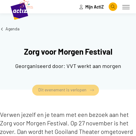
Mijn ActiZ
Naar hoofdinhoud
Naar menu
Zoeken
Open
Naar de homepage
Agenda
Zorg voor Morgen Festival
Georganiseerd door:
VVT werkt aan morgen
Dit evenement is verlopen
Verwen jezelf en je team met een bezoek aan het
Zorg voor Morgen Festival. Op 27 november is het
zover. Dan wordt het Gooiland Theater omgetoverd