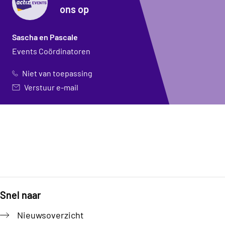
ons op
Sascha en Pascale
Events Coördinatoren
Niet van toepassing
Verstuur e-mail
Snel naar
Footer
Nieuwsoverzicht