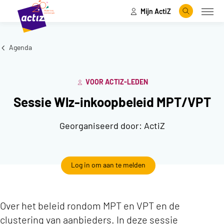
Mijn ActiZ
Naar hoofdinhoud
Naar menu
Zoeken
Open
Naar de homepage
Agenda
VOOR ACTIZ-LEDEN
Sessie Wlz-inkoopbeleid MPT/VPT
Georganiseerd door:
ActiZ
Log in om aan te melden
Over het beleid rondom MPT en VPT en de
clustering van aanbieders. In deze sessie