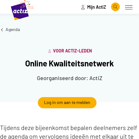
Mijn ActiZ
Naar hoofdinhoud
Naar menu
Zoeken
Open
Naar de homepage
Agenda
VOOR ACTIZ-LEDEN
Online Kwaliteitsnetwerk
Georganiseerd door:
ActiZ
Log in om aan te melden
Tijdens deze bijeenkomst bepalen deelnemers zelf
de agenda om vervolgens ideeën met elkaar uit te