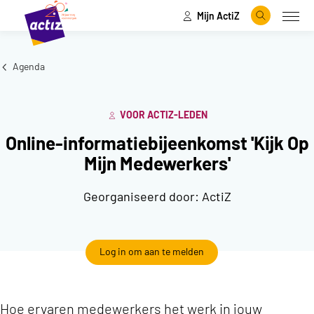
Mijn ActiZ
Naar hoofdinhoud
Naar menu
Zoeken
Open
Naar de homepage
Agenda
VOOR ACTIZ-LEDEN
Online-informatiebijeenkomst 'Kijk Op
Mijn Medewerkers'
Georganiseerd door:
ActiZ
Log in om aan te melden
Hoe ervaren medewerkers het werk in jouw