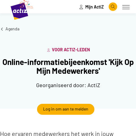
Mijn ActiZ
Naar hoofdinhoud
Naar menu
Zoeken
Open
Naar de homepage
Agenda
VOOR ACTIZ-LEDEN
Online-informatiebijeenkomst 'Kijk Op
Mijn Medewerkers'
Georganiseerd door:
ActiZ
Log in om aan te melden
Hoe ervaren medewerkers het werk in jouw