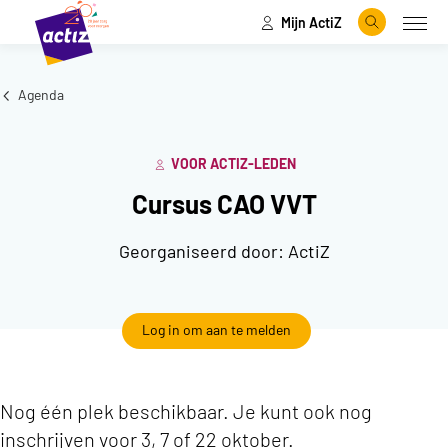
Mijn ActiZ
Naar hoofdinhoud
Naar menu
Zoeken
Open
Naar de homepage
Agenda
VOOR ACTIZ-LEDEN
Cursus CAO VVT
Georganiseerd door:
ActiZ
Log in om aan te melden
Nog één plek beschikbaar. Je kunt ook nog
inschrijven voor 3, 7 of 22 oktober.