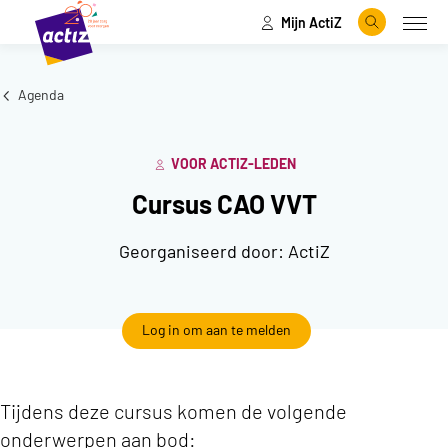
Mijn ActiZ
Naar hoofdinhoud
Naar menu
Zoeken
Open
Naar de homepage
Agenda
VOOR ACTIZ-LEDEN
Cursus CAO VVT
Georganiseerd door:
ActiZ
Log in om aan te melden
Tijdens deze cursus komen de volgende
onderwerpen aan bod: