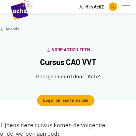
Mijn ActiZ
Naar hoofdinhoud
Naar menu
Zoeken
Open
Naar de homepage
Agenda
VOOR ACTIZ-LEDEN
Cursus CAO VVT
Georganiseerd door:
ActiZ
Log in om aan te melden
Tijdens deze cursus komen de volgende
onderwerpen aan bod: