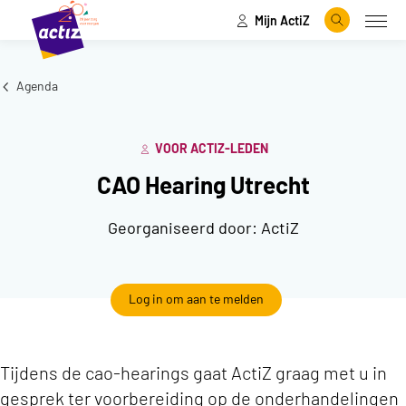
Mijn ActiZ
Naar hoofdinhoud
Naar menu
Zoeken
Open
Naar de homepage
Agenda
VOOR ACTIZ-LEDEN
CAO Hearing Utrecht
Georganiseerd door:
ActiZ
Log in om aan te melden
Tijdens de cao-hearings gaat ActiZ graag met u in
gesprek ter voorbereiding op de onderhandelingen