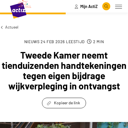
Mijn ActiZ
Naar hoofdinhoud
Naar menu
Zoeken
Open
Naar de homepage
Actueel
NIEUWS
24 FEB 2026
LEESTIJD
2
MIN
Tweede Kamer neemt
tienduizenden handtekeningen
tegen eigen bijdrage
wijkverpleging in ontvangst
Kopieer de link
link om te delen