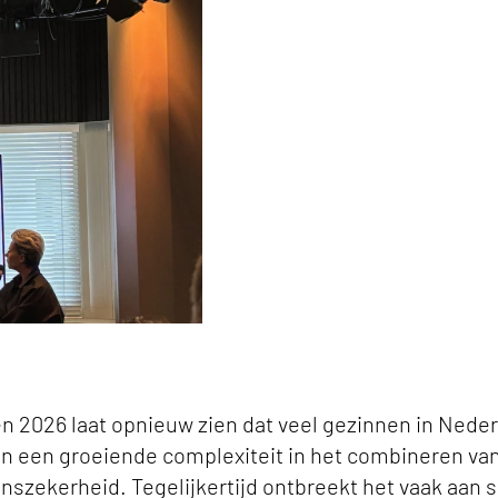
srijk Partnerschap – Dienend aan Jeugd en Gezi
n 2026 laat opnieuw zien dat veel gezinnen in Nede
n een groeiende complexiteit in het combineren van
szekerheid. Tegelijkertijd ontbreekt het vaak aan 