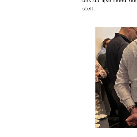
bestuurlijke moed, du
stelt.