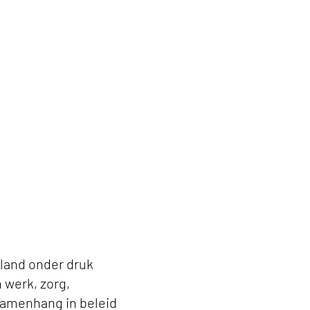
n keyvisual
rland onder druk
 werk, zorg,
samenhang in beleid