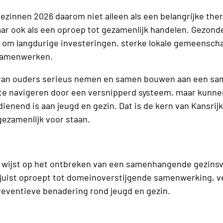
 Gezinnen 2026 daarom niet alleen als een belangrijke th
ar ook als een oproep tot gezamenlijk handelen. Gezond
en om langdurige investeringen, sterke lokale gemeensch
samenwerken.
 van ouders serieus nemen en samen bouwen aan een sa
te navigeren door een versnipperd systeem, maar kunn
dienend is aan jeugd en gezin. Dat is de kern van Kansrij
gezamenlijk voor staan.
 wijst op het ontbreken van een samenhangende gezinsvi
g juist oproept tot domeinoverstijgende samenwerking, v
preventieve benadering rond jeugd en gezin.