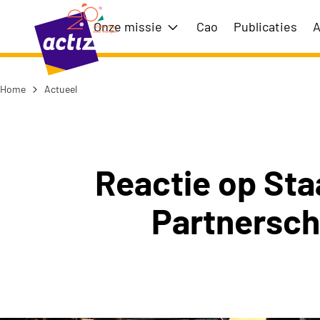
Naar hoofdinhoud
Naar menu
Onze missie
Cao
Publicaties
A
Toon submenu voor Onze m
Home
Actueel
Naar de homepage
Reactie op Sta
Partnersch