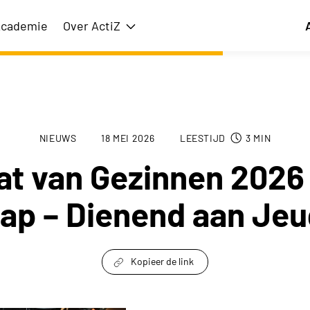
cademie
Over ActiZ
issie
Toon submenu voor Over ActiZ
NIEUWS
18 MEI 2026
LEESTIJD
3
MIN
at van Gezinnen 2026 
ap – Dienend aan Jeu
Kopieer de link
link om te delen