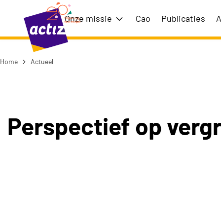
Naar hoofdinhoud
Naar menu
Onze missie
Cao
Publicaties
A
Toon submenu voor Onze m
Home
Actueel
Naar de homepage
Perspectief op vergri