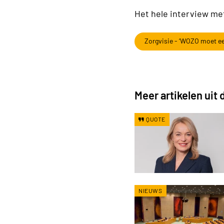
Het hele interview met
Zorgvisie - ‘WOZO moet ee
Meer artikelen uit d
QUOTE
NIEUWS