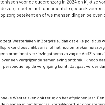
tenissen voor de ouderenzorg in 2024 en kijkt ze vo
als de zorg moeten het fundamentele gesprek voeren
k op zorg betekent en of we mensen dingen beloven 
 zo zegt Westerlaken in
Zorgvisie
, ‘dan dat elke politicus
lfsprekend beschikbaar is, of het nou om ziekenhuiszorg
geen prominent verkiezingsthema zo zag de ActiZ-voorzit
 over een vergrijzende samenleving ontbrak. Ik hoop da
r perspectief op de vergrijzing komt. Dat gaat verder d
 Anneke Westerlaken ook terug op het afgelopen jaar. Een 
de plannen in het Integraal Zorgakkoord, er door zorgpro