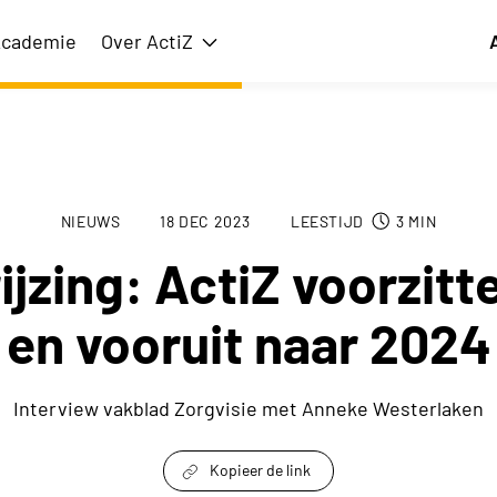
cademie
Over ActiZ
issie
Toon submenu voor Over ActiZ
NIEUWS
18 DEC 2023
LEESTIJD
3
MIN
jzing: ActiZ voorzitt
en vooruit naar 2024
Interview vakblad Zorgvisie met Anneke Westerlaken
Kopieer de link