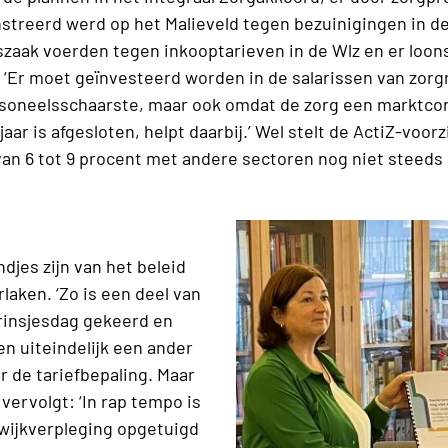
reerd werd op het Malieveld tegen bezuinigingen in de
szaak voerden tegen inkooptarieven in de Wlz en er lo
. ‘Er moet geïnvesteerd worden in de salarissen van zo
soneelsschaarste, maar ook omdat de zorg een marktconf
jaar is afgesloten, helpt daarbij.’ Wel stelt de ActiZ-voorz
van 6 tot 9 procent met andere sectoren nog niet steeds n
djes zijn van het beleid
laken. ‘Zo is een deel van
rinsjesdag gekeerd en
n uiteindelijk een ander
 de tariefbepaling. Maar
 vervolgt: ‘In rap tempo is
 wijkverpleging opgetuigd