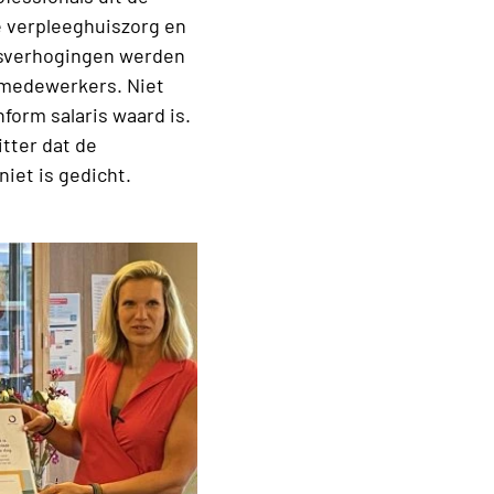
 verpleeghuiszorg en
onsverhogingen werden
rgmedewerkers. Niet
orm salaris waard is.
itter dat de
iet is gedicht.