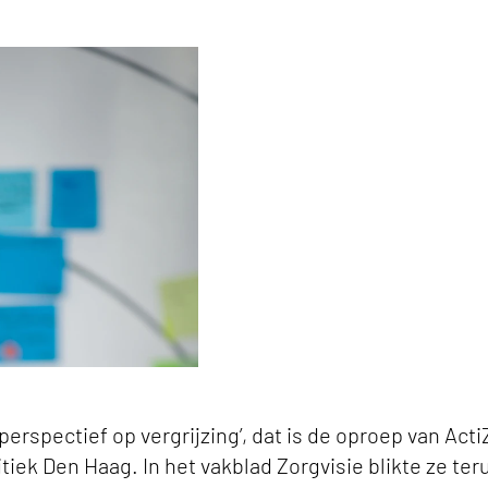
link om te delen
kt terug op 2023 en vooruit naar 2024 keyvisual
erspectief op vergrijzing’, dat is de oproep van Act
tiek Den Haag. In het vakblad Zorgvisie blikte ze ter