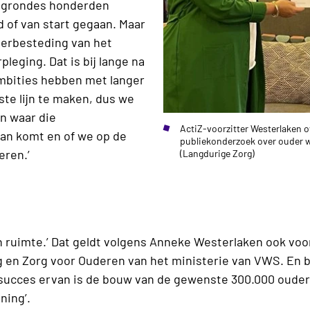
aagrondes honderden
 of van start gegaan. Maar
derbesteding van het
leging. Dat is bij lange na
ambities hebben met langer
te lijn te maken, dus we
n waar die
ActiZ-voorzitter Westerlaken 
an komt en of we op de
publiekonderzoek over ouder w
eren.’
(Langdurige Zorg)
 en ruimte.’ Dat geldt volgens Anneke Westerlaken ook v
en Zorg voor Ouderen van het ministerie van VWS. En b
succes ervan is de bouw van de gewenste 300.000 ouder
ning’.