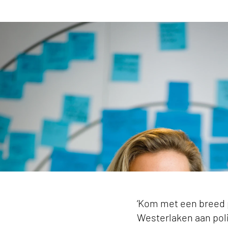
Perspectief op vergrijzing: ActiZ voorzitter bli
‘Kom met een breed p
Westerlaken aan poli