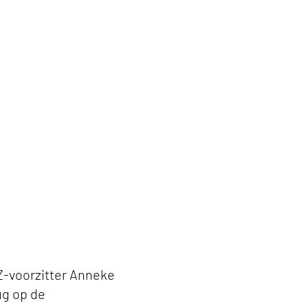
iZ-voorzitter Anneke
ug op de