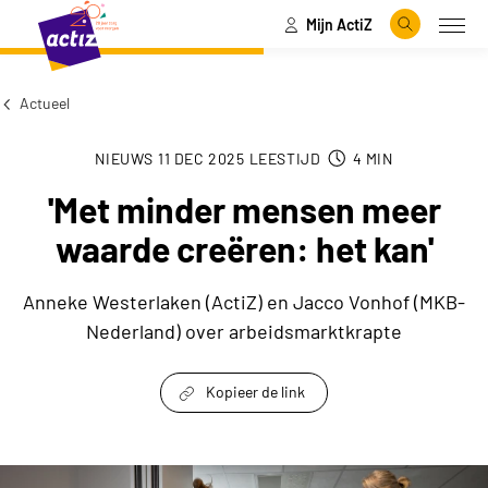
Mijn ActiZ
Naar hoofdinhoud
Naar menu
Zoeken
Open
Naar de homepage
Actueel
NIEUWS
11 DEC 2025
LEESTIJD
4
MIN
'Met minder mensen meer
waarde creëren: het kan'
Anneke Westerlaken (ActiZ) en Jacco Vonhof (MKB-
Nederland) over arbeidsmarktkrapte
Kopieer de link
link om te delen