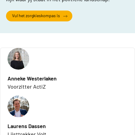
Vul het zorgkieskompas is
Anneke Westerlaken
Voorzitter ActiZ
Laurens Dassen
Lijsttrekker Volt