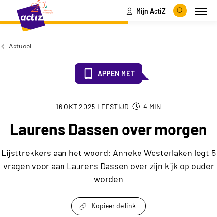
Mijn ActiZ
Naar hoofdinhoud
Naar menu
Zoeken
Open
Naar de homepage
Actueel
APPEN MET
16 OKT 2025
LEESTIJD
4
MIN
Laurens Dassen over morgen
Lijsttrekkers aan het woord: Anneke Westerlaken legt 5
vragen voor aan Laurens Dassen over zijn kijk op ouder
worden
Kopieer de link