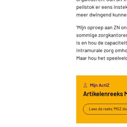
peilstok er eens inste
meer dwingend kunnen
‘Mijn oproep aan ZN on
sommige zorgkantoren 
is en hou de capacitei
intramurale zorg omho
Maar hou het speelveld
Mijn ActiZ
Artikelenreeks 
Lees de reeks 'MGZ do