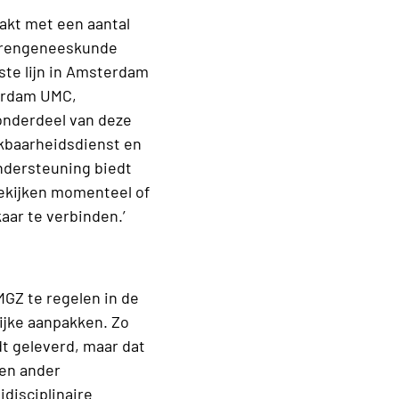
akt met een aantal
derengeneeskunde
ste lijn in Amsterdam
erdam UMC,
onderdeel van deze
ikbaarheidsdienst en
ndersteuning biedt
bekijken momenteel of
aar te verbinden.’
GZ te regelen in de
nlijke aanpakken. Zo
dt geleverd, maar dat
Een ander
idisciplinaire