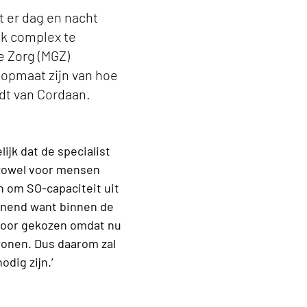
t er dag en nacht
ak complex te
e Zorg (MGZ)
 opmaat zijn van hoe
dt van Cordaan.
ijk dat de specialist
 zowel voor mensen
n om SO-capaciteit uit
annend want binnen de
 voor gekozen omdat nu
onen. Dus daarom zal
dig zijn.’