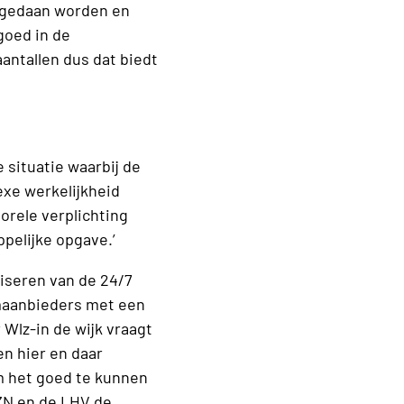
e gedaan worden en
goed in de
antallen dus dat biedt
 situatie waarbij de
exe werkelijkheid
orele verplichting
ppelijke opgave.’
niseren van de 24/7
emaanbieders met een
Wlz-in de wijk vraagt
 en hier en daar
m het goed te kunnen
 ZN en de LHV de