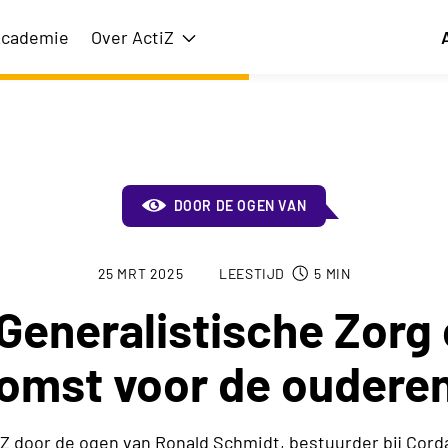
cademie
Over ActiZ
issie
Toon submenu voor Over ActiZ
DOOR DE OGEN VAN
25 MRT 2025
LEESTIJD
5
MIN
eneralistische Zorg 
omst voor de oudere
Z door de ogen van Ronald Schmidt, bestuurder bij Cord