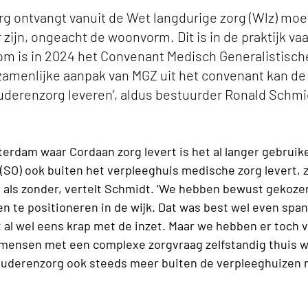
rg ontvangt vanuit de Wet langdurige zorg (Wlz) moe
 zijn, ongeacht de woonvorm. Dit is in de praktijk va
om is in 2024 het Convenant Medisch Generalistisch
zamenlijke aanpak van MGZ uit het convenant kan de
uderenzorg leveren’, aldus bestuurder Ronald Schmi
erdam waar Cordaan zorg levert is het al langer gebruikel
O) ook buiten het verpleeghuis medische zorg levert,
, als zonder, vertelt Schmidt. ‘We hebben bewust gekoze
en te positioneren in de wijk. Dat was best wel even sp
t al wel eens krap met de inzet. Maar we hebben er toch
mensen met een complexe zorgvraag zelfstandig thuis w
ouderenzorg ook steeds meer buiten de verpleeghuizen no