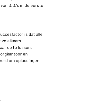
 van S.O.’s in de eerste
ccesfactor is dat alle
t ze elkaars
ar op te lossen.
 zorgkantoor en
teerd om oplossingen
’