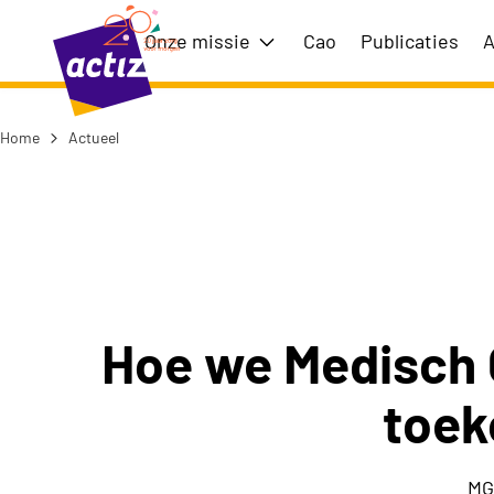
Naar hoofdinhoud
Naar menu
Onze missie
Cao
Publicaties
A
Toon submenu voor Onze m
Home
Actueel
Naar de homepage
Hoe we Medisch G
toek
MG