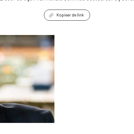
Kopieer de link
link om te delen
en is de toekomst voor de ouderenzorg keyvisu