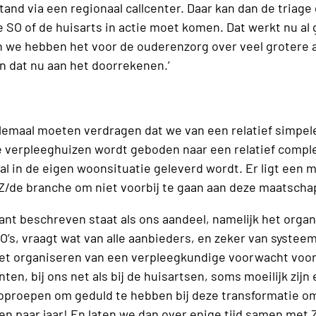
tand via een regionaal callcenter. Daar kan dan de triag
SO of de huisarts in actie moet komen. Dat werkt nu al 
 we hebben het voor de ouderenzorg over veel grotere a
jn dat nu aan het doorrekenen.’
allemaal moeten verdragen dat we van een relatief simpele
de verpleeghuizen wordt geboden naar een relatief compl
al in de eigen woonsituatie geleverd wordt. Er ligt een m
iZ/de branche om niet voorbij te gaan aan deze maatscha
ant beschreven staat als ons aandeel, namelijk het orga
O’s, vraagt wat van alle aanbieders, en zeker van syste
et organiseren van een verpleegkundige voorwacht voor 
anten, bij ons net als bij de huisartsen, soms moeilijk zijn
k oproepen om geduld te hebben bij deze transformatie o
en paar jaar! En laten we dan over enige tijd samen met