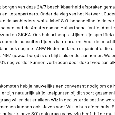
t borgen van deze 24/7 beschikbaarheid afspraken gema
s en ketenpartners. Onder de vlag van het Netwerk Ou
 de aanbieders ‘white label’ S.O. behandeling in de eer
 samen met de Amsterdamse Huisartsenalliantie, Amst
zond en SIGRA. Ook huisartsenpraktijken zijn specifiek 
’s doen de consulten tijdens kantooruren. Voor de besch
daan ook nog met ANW Nederland, een organisatie die o
de MGZ gewaarborgd is en blijft, als onderaannemer. We 
SO’s nog verder kunnen verbreden door deze twee aan elk
nkomsten heb je nauwelijks een convenant nodig om de M
u, er zijn natuurlijk altijd knelpunten bij dit soort gezame
raag willen dat er alleen Wlz in geclusterde setting wor
: mensen kunnen ook kiezen voor Wlz in hun eigen huis. 
e huisarts onze SO’s ook graag aanwezig heeft bij de mult