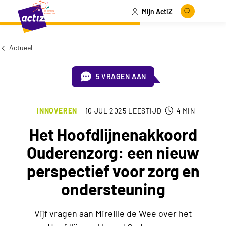
Mijn ActiZ
Naar hoofdinhoud
Naar menu
Zoeken
Open
Naar de homepage
Actueel
5 VRAGEN AAN
INNOVEREN
10 JUL 2025
LEESTIJD
4
MIN
Het Hoofdlijnenakkoord
Ouderenzorg: een nieuw
perspectief voor zorg en
ondersteuning
Vijf vragen aan Mireille de Wee over het