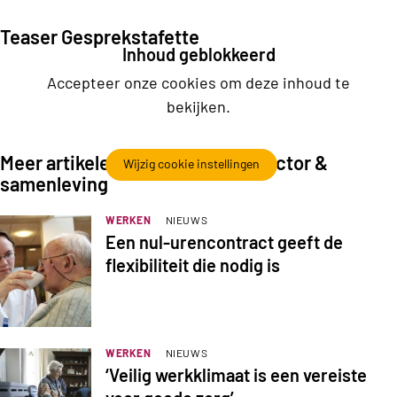
Teaser Gesprekstafette
Inhoud geblokkeerd
Accepteer onze cookies om deze inhoud te
bekijken.
Meer artikelen uit de collectie Sector &
Wijzig cookie instellingen
samenleving
WERKEN
NIEUWS
Een nul-urencontract geeft de
flexibiliteit die nodig is
WERKEN
NIEUWS
‘Veilig werkklimaat is een vereiste