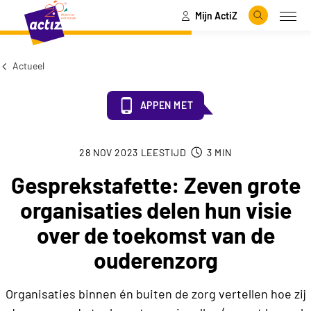
Mijn ActiZ
Naar hoofdinhoud
Naar menu
Zoeken
Open
Naar de homepage
Actueel
APPEN MET
28 NOV 2023
LEESTIJD
3
MIN
Gesprekstafette: Zeven grote
organisaties delen hun visie
over de toekomst van de
ouderenzorg
Organisaties binnen én buiten de zorg vertellen hoe zij