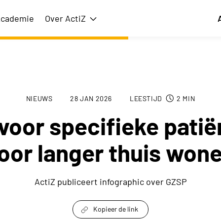
cademie
Over ActiZ
issie
Toon submenu voor Over ActiZ
NIEUWS
28 JAN 2026
LEESTIJD
2
MIN
voor specifieke pati
oor langer thuis won
ActiZ publiceert infographic over GZSP
Kopieer de link