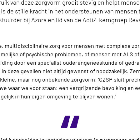
uik van deze zorgvorm groeit stevig en helpt mensen
is de stille kracht in het ondersteunen van mensen t
tuurder bij Azora en lid van de ActiZ-kerngroep Reva
he, multidisciplinaire zorg voor mensen met complexe zo
melijke of psychische problemen, of mensen met ALS of
eiding door een specialist ouderengeneeskunde of ged
in deze gevallen niet altijd gewenst of noodzakelijk. Ze
leine, maar nog onbekende zorgvorm: ‘GZSP sluit precie
ve waar we voor staan: een vergrijzende bevolking en ee
elijk in hun eigen omgeving te blijven wonen.’