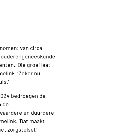
enomen: van circa
ten ouderengeneeskunde
nten. ‘Die groei laat
elink. ‘Zeker nu
is.’
n 2024 bedroegen de
n de
zwaardere en duurdere
melink. ‘Dat maakt
t zorgstelsel.’