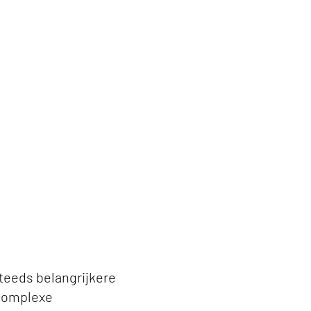
sual
teeds belangrijkere
 complexe