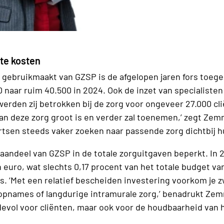
kte kosten
 gebruikmaakt van GZSP is de afgelopen jaren fors toeg
20 naar ruim 40.500 in 2024. Ook de inzet van specialis
erden zij betrokken bij de zorg voor ongeveer 27.000 clië
an deze zorg groot is en verder zal toenemen,’ zegt
Zemm
tsen steeds vaker zoeken naar passende zorg dichtbij hu
het aandeel van GZSP in de totale zorguitgaven beperkt. I
n euro, wat slechts 0,17 procent van het totale budget va
s. ‘Met een relatief bescheiden investering voorkom je 
sopnames of langdurige intramurale zorg,’ benadrukt Zem
evol voor cliënten, maar ook voor de houdbaarheid van he