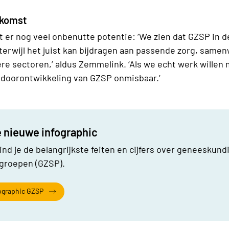
ekomst
 er nog veel onbenutte potentie: ‘We zien dat GZSP in d
terwijl het juist kan bijdragen aan passende zorg, same
re sectoren,’ aldus Zemmelink. ‘Als we echt werk willen
 doorontwikkeling van GZSP onmisbaar.’
 nieuwe infographic
vind je de belangrijkste feiten en cijfers over geneeskund
tgroepen (GZSP).
fographic GZSP