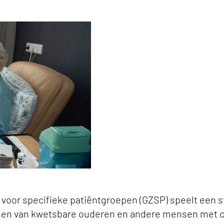
link om te delen
oepen onmisbaar voor langer thuis wonen keyvi
voor specifieke patiëntgroepen (GZSP) speelt een s
unen van kwetsbare ouderen en andere mensen met