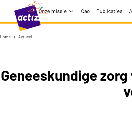
Naar hoofdinhoud
Naar menu
Onze missie
Cao
Publicaties
A
Toon submenu voor Onze m
Home
Actueel
Naar de homepage
Geneeskundige zorg 
v