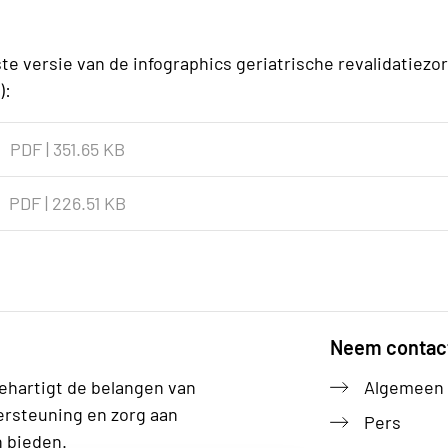
e versie van de infographics geriatrische revalidatiezor
V):
PDF
|
351.65 KB
PDF
|
226.51 KB
Neem contac
ehartigt de belangen van
Algemeen
ersteuning en zorg aan
Pers
n bieden.