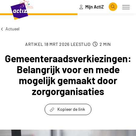
Mijn ActiZ
Naar hoofdinhoud
Naar menu
Zoeken
Open
Naar de homepage
Actueel
ARTIKEL
18 MRT 2026
LEESTIJD
2
MIN
Gemeenteraadsverkiezingen:
Belangrijk voor en mede
mogelijk gemaakt door
zorgorganisaties
Kopieer de link
link om te delen