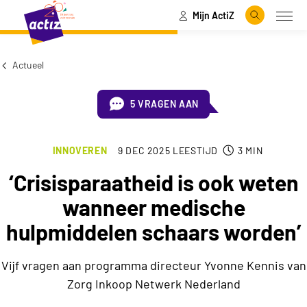
Mijn ActiZ
Naar hoofdinhoud
Naar menu
Zoeken
Open
Naar de homepage
Actueel
5 VRAGEN AAN
INNOVEREN
9 DEC 2025
LEESTIJD
3
MIN
‘Crisisparaatheid is ook weten
wanneer medische
hulpmiddelen schaars worden’
Vijf vragen aan programma directeur Yvonne Kennis van
Zorg Inkoop Netwerk Nederland