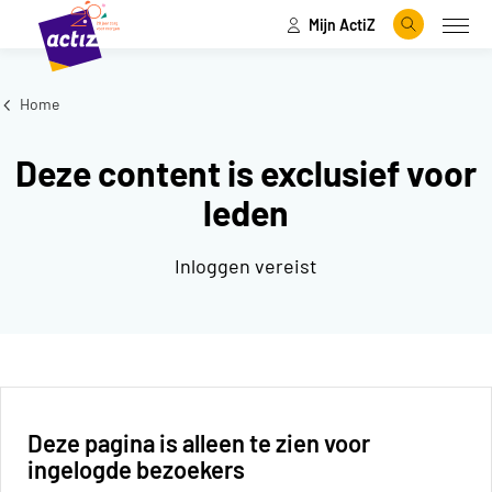
Mijn ActiZ
Naar hoofdinhoud
Naar menu
Zoeken
Open
Naar de homepage
Home
Deze content is exclusief voor
leden
Inloggen vereist
Deze pagina is alleen te zien voor
ingelogde bezoekers