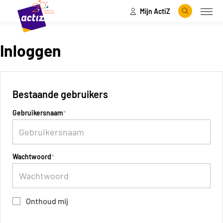
Mijn ActiZ
Naar hoofdinhoud
Naar menu
Zoeken
Open
Naar de homepage
Inloggen
Bestaande gebruikers
Gebruikersnaam
Wachtwoord
Onthoud mij