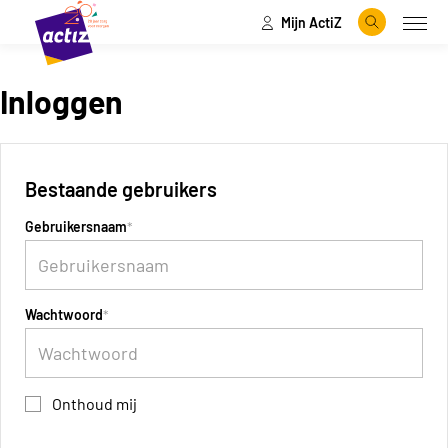
Mijn ActiZ
Naar hoofdinhoud
Naar menu
Zoeken
Open
Naar de homepage
Inloggen
Bestaande gebruikers
Gebruikersnaam
Wachtwoord
Onthoud mij