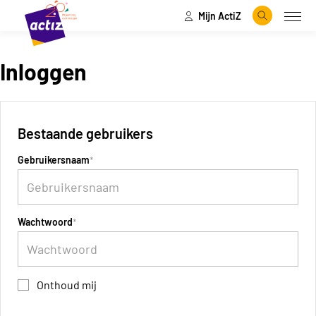
Mijn ActiZ
Naar hoofdinhoud
Naar menu
Zoeken
Open
Naar de homepage
Inloggen
Bestaande gebruikers
Gebruikersnaam
Wachtwoord
Onthoud mij