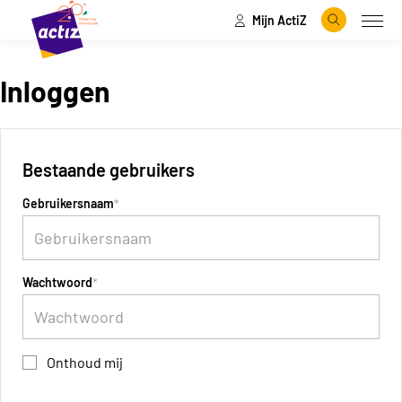
Mijn ActiZ
Naar hoofdinhoud
Naar menu
Zoeken
Open
Naar de homepage
Inloggen
Bestaande gebruikers
Gebruikersnaam
Wachtwoord
Onthoud mij