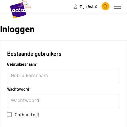
Mijn ActiZ
Naar hoofdinhoud
Naar menu
Zoeken
Open
Naar de homepage
Inloggen
Bestaande gebruikers
Gebruikersnaam
Wachtwoord
Onthoud mij